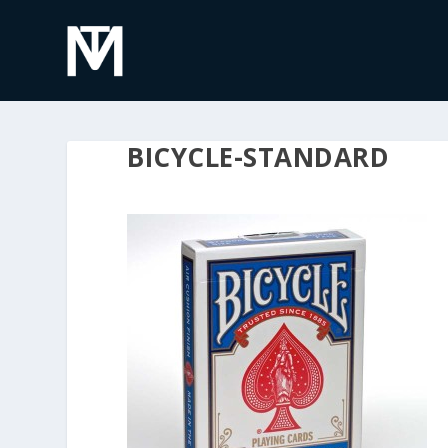
BICYCLE-STANDARD