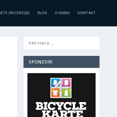
RTE (RECENZIJE)
BLOG
O NAMA
KONTAKT
SPONZORI