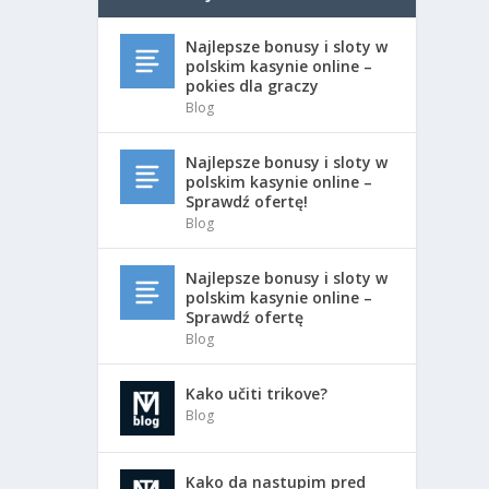
Najlepsze bonusy i sloty w
polskim kasynie online –
pokies dla graczy
Blog
Najlepsze bonusy i sloty w
polskim kasynie online –
Sprawdź ofertę!
Blog
Najlepsze bonusy i sloty w
polskim kasynie online –
Sprawdź ofertę
Blog
Kako učiti trikove?
Blog
Kako da nastupim pred