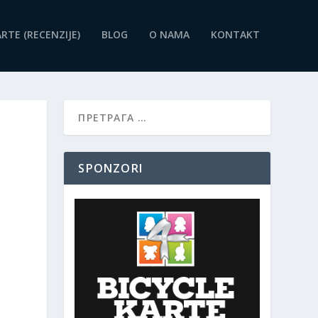
RTE (RECENZIJE)
BLOG
O NAMA
KONTAKT
SPONZORI