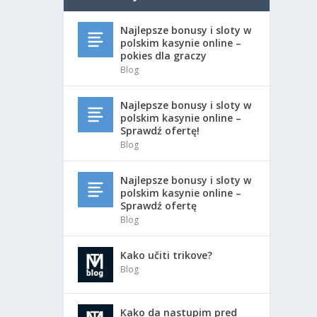
Najlepsze bonusy i sloty w
polskim kasynie online –
pokies dla graczy
Blog
Najlepsze bonusy i sloty w
polskim kasynie online –
Sprawdź ofertę!
Blog
Najlepsze bonusy i sloty w
polskim kasynie online –
Sprawdź ofertę
Blog
Kako učiti trikove?
Blog
Kako da nastupim pred