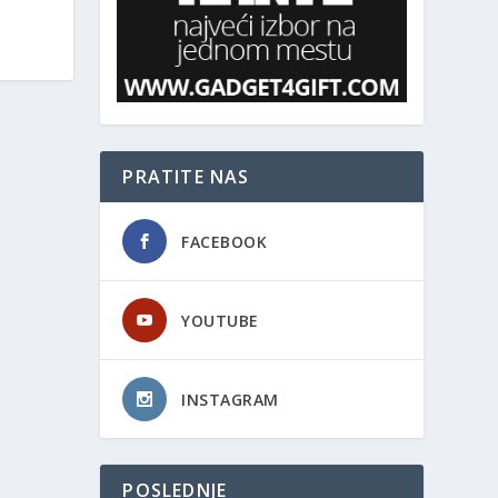
PRATITE NAS
FACEBOOK
YOUTUBE
INSTAGRAM
POSLEDNJE