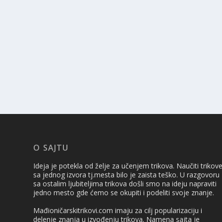
O SAJTU
Ideja je potekla od želje za učenjem trikova. Naučiti trikov
sa jednog izvora tj.mesta bilo je zaista teško. U razgovoru
sa ostalim ljubiteljima trikova došli smo na ideju napraviti
jedno mesto gde ćemo se okupiti i podeliti svoje znanje.
Mađioničarskitrikovi.com imaju za cilj popularizaciju i
delenje znanja u izvođenju trikova. Namena sajta je