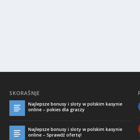
SKORAŠNJE
Najlepsze bonusy i sloty w polskim kasynie
e
online – pokies dla graczy
Najlepsze bonusy i sloty w polskim kasynie
online – Sprawdź ofertę!