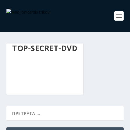
TOP-SECRET-DVD