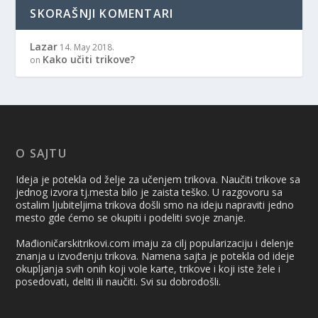
SKORAŠNJI KOMENTARI
Lazar
14. May 2018.
Kako učiti trikove?
on
O SAJTU
Ideja je potekla od želje za učenjem trikova. Naučiti trikove sa
jednog izvora tj.mesta bilo je zaista teško. U razgovoru sa
ostalim ljubiteljima trikova došli smo na ideju napraviti jedno
mesto gde ćemo se okupiti i podeliti svoje znanje.
Mađioničarskitrikovi.com imaju za cilj popularizaciju i delenje
znanja u izvođenju trikova. Namena sajta je potekla od ideje
okupljanja svih onih koji vole karte, trikove i koji iste žele i
posedovati, deliti ili naučiti. Svi su dobrodošli.