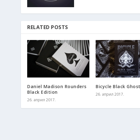
RELATED POSTS
Daniel Madison Rounders
Bicycle Black Ghos
Black Edition
26. април 2017.
26. април 2017.