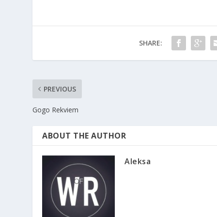
SHARE:
PREVIOUS
Gogo Rekviem
ABOUT THE AUTHOR
Aleksa