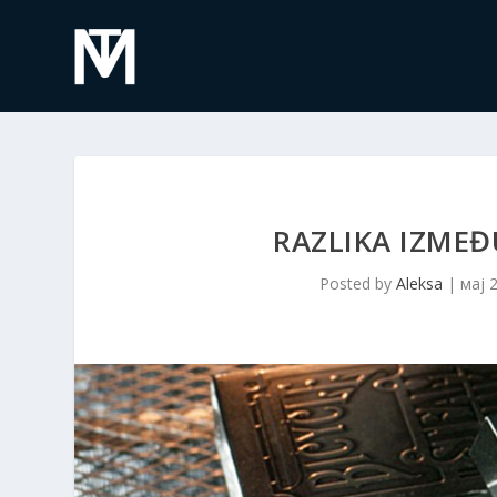
RAZLIKA IZMEĐ
Posted by
Aleksa
|
мај 