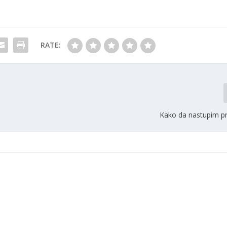
RATE:
Kako da nastupim p