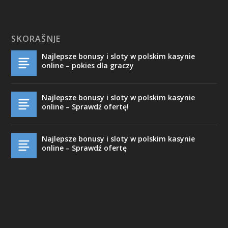
SKORAŠNJE
Najlepsze bonusy i sloty w polskim kasynie
online – pokies dla graczy
Najlepsze bonusy i sloty w polskim kasynie
online – Sprawdź ofertę!
Najlepsze bonusy i sloty w polskim kasynie
online – Sprawdź ofertę