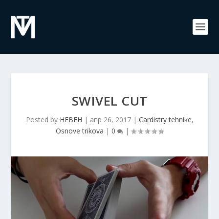
SWIVEL CUT
Posted by
HEBEH
|
апр 26, 2017
|
Cardistry tehnike
,
Osnove trikova
|
0
|