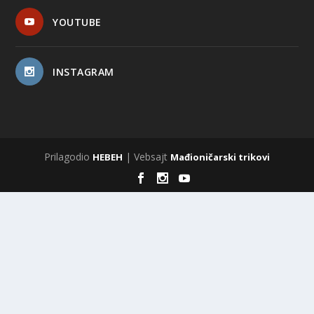
YOUTUBE
INSTAGRAM
Prilagodio
| Vebsajt
HEBEH
Mađioničarski trikovi