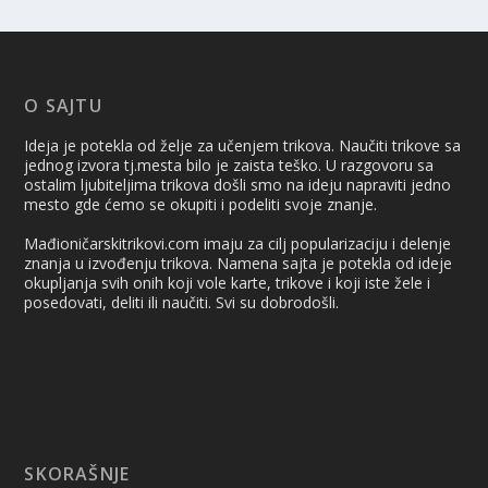
O SAJTU
Ideja je potekla od želje za učenjem trikova. Naučiti trikove sa
jednog izvora tj.mesta bilo je zaista teško. U razgovoru sa
ostalim ljubiteljima trikova došli smo na ideju napraviti jedno
mesto gde ćemo se okupiti i podeliti svoje znanje.
Mađioničarskitrikovi.com imaju za cilj popularizaciju i delenje
znanja u izvođenju trikova. Namena sajta je potekla od ideje
okupljanja svih onih koji vole karte, trikove i koji iste žele i
posedovati, deliti ili naučiti. Svi su dobrodošli.
SKORAŠNJE