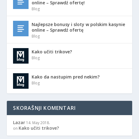
online – Sprawdź ofertę!
Blog
Najlepsze bonusy i sloty w polskim kasynie
online – Sprawdź ofertę
Blog
Kako učiti trikove?
Blog
Kako da nastupim pred nekim?
Blog
SKORAŠNJI KOMENTARI
Lazar
14. May 2018.
Kako učiti trikove?
on