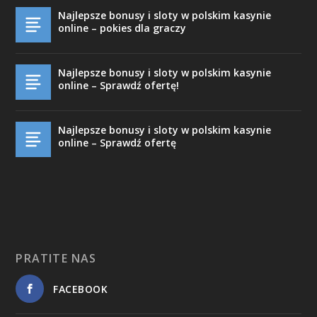
Najlepsze bonusy i sloty w polskim kasynie
online – pokies dla graczy
Najlepsze bonusy i sloty w polskim kasynie
online – Sprawdź ofertę!
Najlepsze bonusy i sloty w polskim kasynie
online – Sprawdź ofertę
PRATITE NAS
FACEBOOK