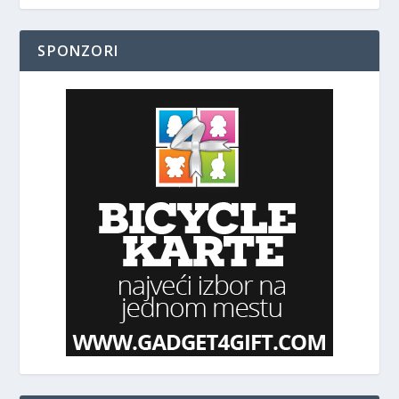
SPONZORI