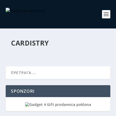
CARDISTRY
SPONZORI