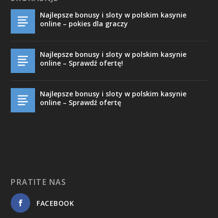
Najlepsze bonusy i sloty w polskim kasynie
online – pokies dla graczy
Najlepsze bonusy i sloty w polskim kasynie
online – Sprawdź ofertę!
Najlepsze bonusy i sloty w polskim kasynie
online – Sprawdź ofertę
PRATITE NAS
FACEBOOK