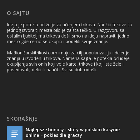
O SAJTU
Ideja je potekla od želje za učenjem trikova. Naučiti trikove sa
jednog izvora tj.mesta bilo je zaista teško. U razgovoru sa
ostalim ljubiteljima trikova došli smo na ideju napraviti jedno
mesto gde ćemo se okupiti i podeliti svoje znanje.
Mađioničarskitrikovi.com imaju za cilj popularizaciju i delenje
znanja u izvođenju trikova. Namena sajta je potekla od ideje
okupljanja svih onih koji vole karte, trikove i koji iste žele i
posedovati, deliti ili naučiti. Svi su dobrodošli.
SKORAŠNJE
Najlepsze bonusy i sloty w polskim kasynie
online – pokies dla graczy