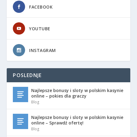
FACEBOOK
YOUTUBE
INSTAGRAM
POSLEDNJE
Najlepsze bonusy i sloty w polskim kasynie
online – pokies dla graczy
Blog
Najlepsze bonusy i sloty w polskim kasynie
online – Sprawdź ofertę!
Blog