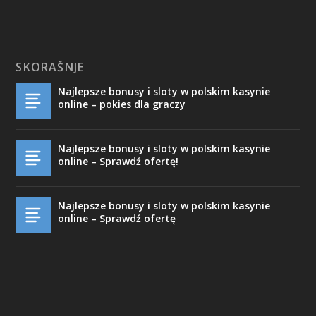
SKORAŠNJE
Najlepsze bonusy i sloty w polskim kasynie
online – pokies dla graczy
Najlepsze bonusy i sloty w polskim kasynie
online – Sprawdź ofertę!
Najlepsze bonusy i sloty w polskim kasynie
online – Sprawdź ofertę