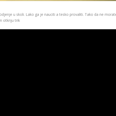
vodjenje u skoli. Lako ga je nauciti a tesko provaliti. Tako da ne morat
 otkriju trik