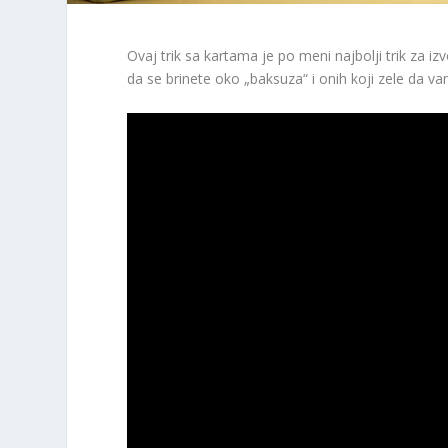
Ovaj trik sa kartama je po meni najbolji trik za iz
da se brinete oko „baksuza“ i onih koji zele da vam