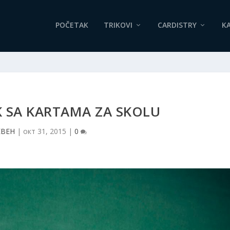
POČETAK
TRIKOVI
CARDISTRY
KA
K SA KARTAMA ZA SKOLU
EBEH
|
окт 31, 2015
|
0