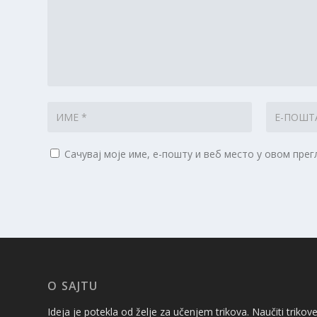
Сачувај моје име, е-пошту и веб место у овом пре
O SAJTU
Ideja je potekla od želje za učenjem trikova. Naučiti trikov