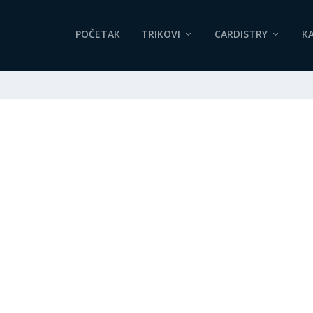
POČETAK
TRIKOVI
CARDISTRY
KA