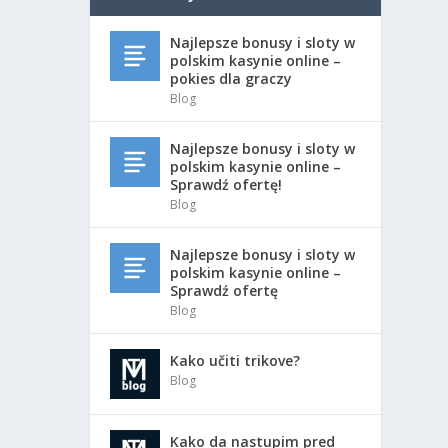
Najlepsze bonusy i sloty w
polskim kasynie online –
pokies dla graczy
Blog
Najlepsze bonusy i sloty w
polskim kasynie online –
Sprawdź ofertę!
Blog
Najlepsze bonusy i sloty w
polskim kasynie online –
Sprawdź ofertę
Blog
Kako učiti trikove?
Blog
Kako da nastupim pred